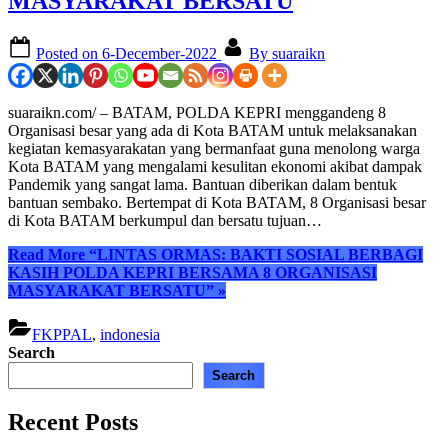
MASYARAKAT BERSATU
Posted on
6-December-2022
By
suaraikn
suaraikn.com/ – BATAM, POLDA KEPRI menggandeng 8
Organisasi besar yang ada di Kota BATAM untuk melaksanakan
kegiatan kemasyarakatan yang bermanfaat guna menolong warga
Kota BATAM yang mengalami kesulitan ekonomi akibat dampak
Pandemik yang sangat lama. Bantuan diberikan dalam bentuk
bantuan sembako. Bertempat di Kota BATAM, 8 Organisasi besar
di Kota BATAM berkumpul dan bersatu tujuan…
Read More
“LINTAS ORMAS: BAKTI SOSIAL BERBAGI
KASIH POLDA KEPRI BERSAMA 8 ORGANISASI
MASYARAKAT BERSATU”
»
FKPPAL
,
indonesia
Search
Search
Recent Posts