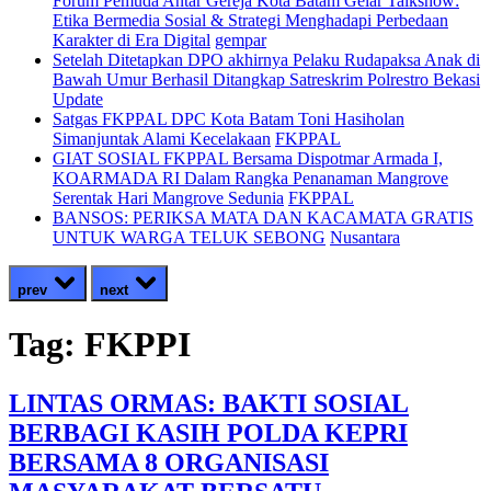
Forum Pemuda Antar Gereja Kota Batam Gelar Talkshow:
Etika Bermedia Sosial & Strategi Menghadapi Perbedaan
Karakter di Era Digital
gempar
Setelah Ditetapkan DPO akhirnya Pelaku Rudapaksa Anak di
Bawah Umur Berhasil Ditangkap Satreskrim Polrestro Bekasi
Update
Satgas FKPPAL DPC Kota Batam Toni Hasiholan
Simanjuntak Alami Kecelakaan
FKPPAL
GIAT SOSIAL FKPPAL Bersama Dispotmar Armada I,
KOARMADA RI Dalam Rangka Penanaman Mangrove
Serentak Hari Mangrove Sedunia
FKPPAL
BANSOS: PERIKSA MATA DAN KACAMATA GRATIS
UNTUK WARGA TELUK SEBONG
Nusantara
prev
next
Tag:
FKPPI
LINTAS ORMAS: BAKTI SOSIAL
BERBAGI KASIH POLDA KEPRI
BERSAMA 8 ORGANISASI