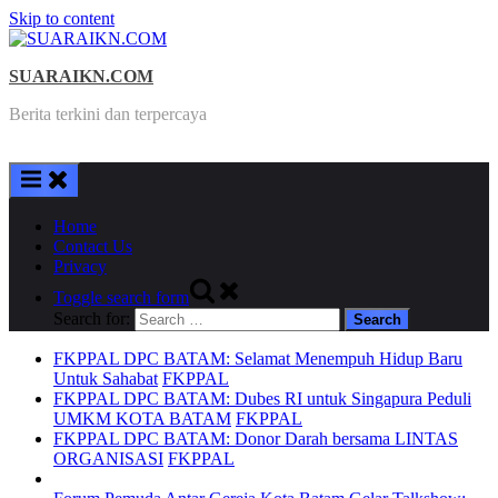
Skip to content
SUARAIKN.COM
Berita terkini dan terpercaya
Home
Contact Us
Privacy
Toggle search form
Search for:
FKPPAL DPC BATAM: Selamat Menempuh Hidup Baru
Untuk Sahabat
FKPPAL
FKPPAL DPC BATAM: Dubes RI untuk Singapura Peduli
UMKM KOTA BATAM
FKPPAL
FKPPAL DPC BATAM: Donor Darah bersama LINTAS
ORGANISASI
FKPPAL