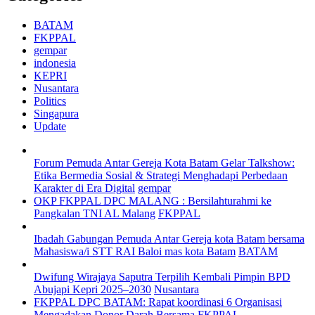
BATAM
FKPPAL
gempar
indonesia
KEPRI
Nusantara
Politics
Singapura
Update
Forum Pemuda Antar Gereja Kota Batam Gelar Talkshow:
Etika Bermedia Sosial & Strategi Menghadapi Perbedaan
Karakter di Era Digital
gempar
OKP FKPPAL DPC MALANG : Bersilahturahmi ke
Pangkalan TNI AL Malang
FKPPAL
Ibadah Gabungan Pemuda Antar Gereja kota Batam bersama
Mahasiswa/i STT RAI Baloi mas kota Batam
BATAM
Dwifung Wirajaya Saputra Terpilih Kembali Pimpin BPD
Abujapi Kepri 2025–2030
Nusantara
FKPPAL DPC BATAM: Rapat koordinasi 6 Organisasi
Mengadakan Donor Darah Bersama
FKPPAL