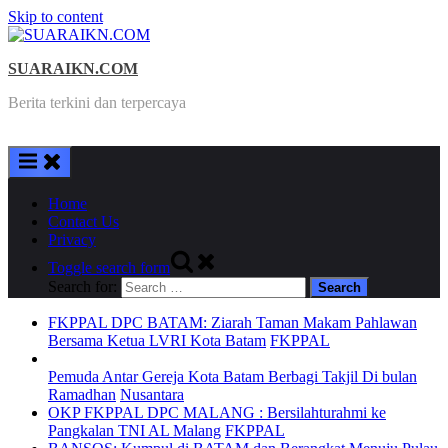
Skip to content
SUARAIKN.COM
Berita terkini dan terpercaya
Home
Contact Us
Privacy
Toggle search form
Search for:
FKPPAL DPC BATAM: Ziarah Taman Makam Pahlawan
Bersama Ketua LVRI Kota Batam
FKPPAL
Pemuda Antar Gereja Kota Batam Berbagi Takjil Di bulan
Ramadhan
Nusantara
OKP FKPPAL DPC MALANG : Bersilahturahmi ke
Pangkalan TNI AL Malang
FKPPAL