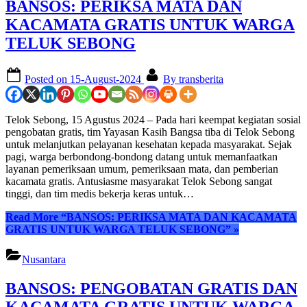
BANSOS: PERIKSA MATA DAN
KACAMATA GRATIS UNTUK WARGA
TELUK SEBONG
Posted on
15-August-2024
By
transberita
Telok Sebong, 15 Agustus 2024 – Pada hari keempat kegiatan sosial
pengobatan gratis, tim Yayasan Kasih Bangsa tiba di Telok Sebong
untuk melanjutkan pelayanan kesehatan kepada masyarakat. Sejak
pagi, warga berbondong-bondong datang untuk memanfaatkan
layanan pemeriksaan umum, pemeriksaan mata, dan pemberian
kacamata gratis. Antusiasme masyarakat Telok Sebong sangat
tinggi, dan tim medis bekerja keras untuk…
Read More
“BANSOS: PERIKSA MATA DAN KACAMATA
GRATIS UNTUK WARGA TELUK SEBONG”
»
Nusantara
BANSOS: PENGOBATAN GRATIS DAN
KACAMATA GRATIS UNTUK WARGA