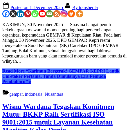
Posted on
1-December-2025
By
transberita
KARIMUN, 30 November 2025 — Suasana hangat penuh
kekeluargaan mewarnai momen penting bagi perkembangan
organisasi kepemudaan GEMPAR di Kepulauan Riau. Pada hari
Minggu, 30 November 2025, DPD GEMPAR Kepri resmi
menyerahkan Surat Keputusan (SK) Caretaker DPC GEMPAR
Tanjung Balai Karimun, sebuah tonggak awal bagi lahirnya
kepengurusan baru yang akan menjadi motor pergerakan pemuda di
wilayah…
Read More
“Karimun Bergerak! GEMPAR KEPRI Lantik
Caretaker Pertama, Tanda Dimulainya Era Pemuda
Pembaharu”
»
gempar
,
indonesia
,
Nusantara
Wisnu Wardana Tegaskan Komitmen
Mutu: BKKP Raih Sertifikasi ISO
9001:2015 untuk Layanan Kesehatan