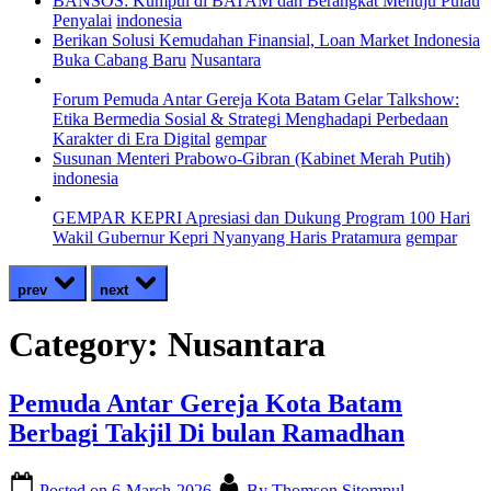
BANSOS: Kumpul di BATAM dan Berangkat Menuju Pulau
Penyalai
indonesia
Berikan Solusi Kemudahan Finansial, Loan Market Indonesia
Buka Cabang Baru
Nusantara
Forum Pemuda Antar Gereja Kota Batam Gelar Talkshow:
Etika Bermedia Sosial & Strategi Menghadapi Perbedaan
Karakter di Era Digital
gempar
Susunan Menteri Prabowo-Gibran (Kabinet Merah Putih)
indonesia
GEMPAR KEPRI Apresiasi dan Dukung Program 100 Hari
Wakil Gubernur Kepri Nyanyang Haris Pratamura
gempar
prev
next
Category:
Nusantara
Pemuda Antar Gereja Kota Batam
Berbagi Takjil Di bulan Ramadhan
Posted on
6-March-2026
By
Thomson Sitompul