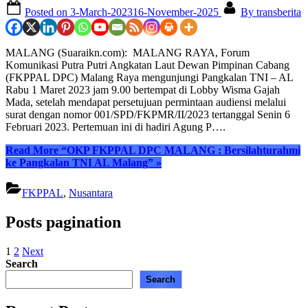
Posted on
3-March-2023
16-November-2025
By
transberita
MALANG (Suaraikn.com): MALANG RAYA, Forum
Komunikasi Putra Putri Angkatan Laut Dewan Pimpinan Cabang
(FKPPAL DPC) Malang Raya mengunjungi Pangkalan TNI – AL
Rabu 1 Maret 2023 jam 9.00 bertempat di Lobby Wisma Gajah
Mada, setelah mendapat persetujuan permintaan audiensi melalui
surat dengan nomor 001/SPD/FKPMR/II/2023 tertanggal Senin 6
Februari 2023. Pertemuan ini di hadiri Agung P….
Read More
“OKP FKPPAL DPC MALANG : Bersilahturahmi
ke Pangkalan TNI AL Malang”
»
FKPPAL
,
Nusantara
Posts pagination
1
2
Next
Search
Search