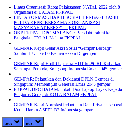
Lintas Organisasi: Rapat Pelaksanaan NATAL 2022 oleh 8
Organisasi di BATAM
FKPPAL
LINTAS ORMAS: BAKTI SOSIAL BERBAGI KASIH
POLDA KEPRI BERSAMA 8 ORGANISASI
MASYARAKAT BERSATU
FKPPAL
OKP FKPPAL DPC MALANG : Bersilahturahmi ke
Pangkalan TNI AL Malang
FKPPAL
GEMPAR Kepri Gelar Aksi Sosial “Gempar Berbagi”
Sambut HUT ke-80 Kemerdekaan RI
gempar
GEMPAR Kepri Hadiri Upacara HUT ke-80 RI: Kobarkan
Semangat Pemuda, Songsong Indonesia Emas 2045
gempar
GEMPAR: Pelantikan dan Deklarasi DPLN Gempar di
Singapura: Membangun Generasi Emas 2045
gempar
FKPPAL DPC BATAM: Hibah Dua Laptop Layak Kepada
Pengurus Gereja di KOTA BATAM
FKPPAL
GEMPAR Kepri Apresiasi Pelantikan Beni Priyatna sebagai
Ketua Harian ASPEL B3 Indonesia
gempar
prev
next