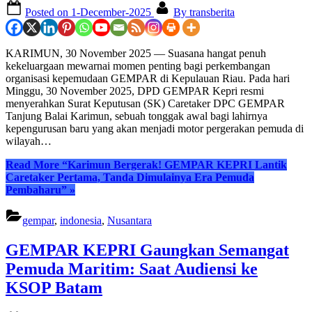
Posted on
1-December-2025
By
transberita
KARIMUN, 30 November 2025 — Suasana hangat penuh
kekeluargaan mewarnai momen penting bagi perkembangan
organisasi kepemudaan GEMPAR di Kepulauan Riau. Pada hari
Minggu, 30 November 2025, DPD GEMPAR Kepri resmi
menyerahkan Surat Keputusan (SK) Caretaker DPC GEMPAR
Tanjung Balai Karimun, sebuah tonggak awal bagi lahirnya
kepengurusan baru yang akan menjadi motor pergerakan pemuda di
wilayah…
Read More
“Karimun Bergerak! GEMPAR KEPRI Lantik
Caretaker Pertama, Tanda Dimulainya Era Pemuda
Pembaharu”
»
gempar
,
indonesia
,
Nusantara
GEMPAR KEPRI Gaungkan Semangat
Pemuda Maritim: Saat Audiensi ke
KSOP Batam