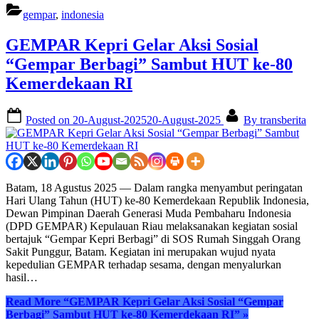
gempar
,
indonesia
GEMPAR Kepri Gelar Aksi Sosial
“Gempar Berbagi” Sambut HUT ke-80
Kemerdekaan RI
Posted on
20-August-2025
20-August-2025
By
transberita
Batam, 18 Agustus 2025 — Dalam rangka menyambut peringatan
Hari Ulang Tahun (HUT) ke-80 Kemerdekaan Republik Indonesia,
Dewan Pimpinan Daerah Generasi Muda Pembaharu Indonesia
(DPD GEMPAR) Kepulauan Riau melaksanakan kegiatan sosial
bertajuk “Gempar Kepri Berbagi” di SOS Rumah Singgah Orang
Sakit Punggur, Batam. Kegiatan ini merupakan wujud nyata
kepedulian GEMPAR terhadap sesama, dengan menyalurkan
hasil…
Read More
“GEMPAR Kepri Gelar Aksi Sosial “Gempar
Berbagi” Sambut HUT ke-80 Kemerdekaan RI”
»