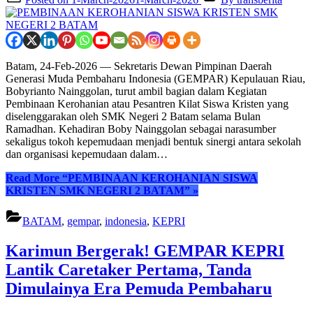
Batam, 24-Feb-2026 — Sekretaris Dewan Pimpinan Daerah
Generasi Muda Pembaharu Indonesia (GEMPAR) Kepulauan Riau,
Bobyrianto Nainggolan, turut ambil bagian dalam Kegiatan
Pembinaan Kerohanian atau Pesantren Kilat Siswa Kristen yang
diselenggarakan oleh SMK Negeri 2 Batam selama Bulan
Ramadhan. Kehadiran Boby Nainggolan sebagai narasumber
sekaligus tokoh kepemudaan menjadi bentuk sinergi antara sekolah
dan organisasi kepemudaan dalam…
Read More
“PEMBINAAN KEROHANIAN SISWA
KRISTEN SMK NEGERI 2 BATAM”
»
BATAM
,
gempar
,
indonesia
,
KEPRI
Karimun Bergerak! GEMPAR KEPRI
Lantik Caretaker Pertama, Tanda
Dimulainya Era Pemuda Pembaharu