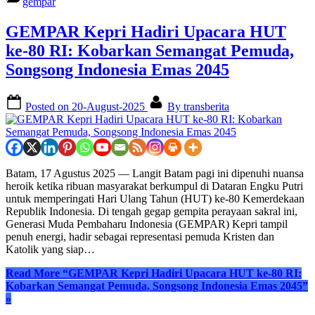
gempar
GEMPAR Kepri Hadiri Upacara HUT
ke-80 RI: Kobarkan Semangat Pemuda,
Songsong Indonesia Emas 2045
Posted on
20-August-2025
By
transberita
Batam, 17 Agustus 2025 — Langit Batam pagi ini dipenuhi nuansa
heroik ketika ribuan masyarakat berkumpul di Dataran Engku Putri
untuk memperingati Hari Ulang Tahun (HUT) ke-80 Kemerdekaan
Republik Indonesia. Di tengah gegap gempita perayaan sakral ini,
Generasi Muda Pembaharu Indonesia (GEMPAR) Kepri tampil
penuh energi, hadir sebagai representasi pemuda Kristen dan
Katolik yang siap…
Read More
“GEMPAR Kepri Hadiri Upacara HUT ke-80 RI:
Kobarkan Semangat Pemuda, Songsong Indonesia Emas 2045”
»