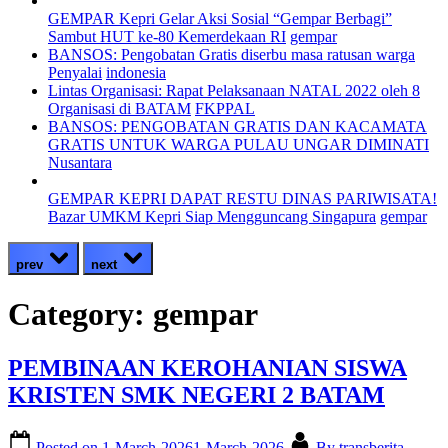
GEMPAR Kepri Gelar Aksi Sosial “Gempar Berbagi”
Sambut HUT ke-80 Kemerdekaan RI
gempar
BANSOS: Pengobatan Gratis diserbu masa ratusan warga
Penyalai
indonesia
Lintas Organisasi: Rapat Pelaksanaan NATAL 2022 oleh 8
Organisasi di BATAM
FKPPAL
BANSOS: PENGOBATAN GRATIS DAN KACAMATA
GRATIS UNTUK WARGA PULAU UNGAR DIMINATI
Nusantara
GEMPAR KEPRI DAPAT RESTU DINAS PARIWISATA!
Bazar UMKM Kepri Siap Mengguncang Singapura
gempar
prev
next
Category:
gempar
PEMBINAAN KEROHANIAN SISWA
KRISTEN SMK NEGERI 2 BATAM
Posted on
1-March-2026
1-March-2026
By
transberita