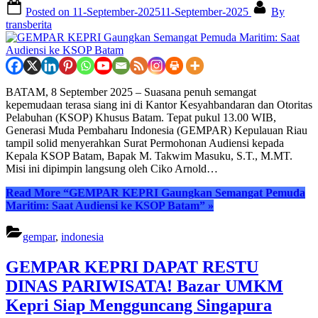
Posted on
11-September-2025
11-September-2025
By
transberita
BATAM, 8 September 2025 – Suasana penuh semangat
kepemudaan terasa siang ini di Kantor Kesyahbandaran dan Otoritas
Pelabuhan (KSOP) Khusus Batam. Tepat pukul 13.00 WIB,
Generasi Muda Pembaharu Indonesia (GEMPAR) Kepulauan Riau
tampil solid menyerahkan Surat Permohonan Audiensi kepada
Kepala KSOP Batam, Bapak M. Takwim Masuku, S.T., M.MT.
Misi ini dipimpin langsung oleh Ciko Arnold…
Read More
“GEMPAR KEPRI Gaungkan Semangat Pemuda
Maritim: Saat Audiensi ke KSOP Batam”
»
gempar
,
indonesia
GEMPAR KEPRI DAPAT RESTU
DINAS PARIWISATA! Bazar UMKM
Kepri Siap Mengguncang Singapura