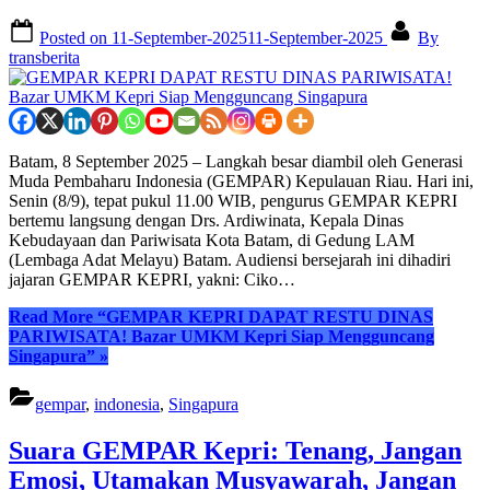
Posted on
11-September-2025
11-September-2025
By
transberita
Batam, 8 September 2025 – Langkah besar diambil oleh Generasi
Muda Pembaharu Indonesia (GEMPAR) Kepulauan Riau. Hari ini,
Senin (8/9), tepat pukul 11.00 WIB, pengurus GEMPAR KEPRI
bertemu langsung dengan Drs. Ardiwinata, Kepala Dinas
Kebudayaan dan Pariwisata Kota Batam, di Gedung LAM
(Lembaga Adat Melayu) Batam. Audiensi bersejarah ini dihadiri
jajaran GEMPAR KEPRI, yakni: Ciko…
Read More
“GEMPAR KEPRI DAPAT RESTU DINAS
PARIWISATA! Bazar UMKM Kepri Siap Mengguncang
Singapura”
»
gempar
,
indonesia
,
Singapura
Suara GEMPAR Kepri: Tenang, Jangan
Emosi, Utamakan Musyawarah, Jangan