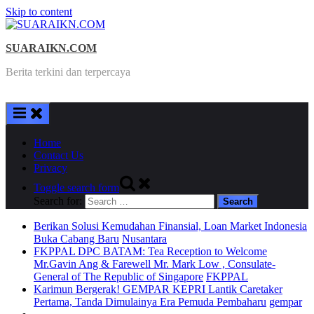
Skip to content
SUARAIKN.COM
Berita terkini dan terpercaya
Home
Contact Us
Privacy
Toggle search form
Search for:
Berikan Solusi Kemudahan Finansial, Loan Market Indonesia
Buka Cabang Baru
Nusantara
FKPPAL DPC BATAM: Tea Reception to Welcome
Mr.Gavin Ang & Farewell Mr. Mark Low , Consulate-
General of The Republic of Singapore
FKPPAL
Karimun Bergerak! GEMPAR KEPRI Lantik Caretaker
Pertama, Tanda Dimulainya Era Pemuda Pembaharu
gempar