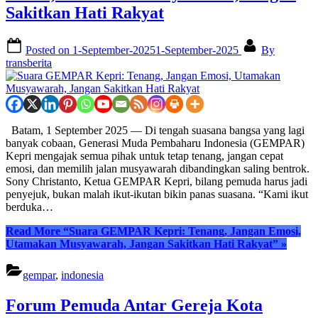
Sakitkan Hati Rakyat
Posted on
1-September-2025
1-September-2025
By
transberita
Batam, 1 September 2025 — Di tengah suasana bangsa yang lagi
banyak cobaan, Generasi Muda Pembaharu Indonesia (GEMPAR)
Kepri mengajak semua pihak untuk tetap tenang, jangan cepat
emosi, dan memilih jalan musyawarah dibandingkan saling bentrok.
Sony Christanto, Ketua GEMPAR Kepri, bilang pemuda harus jadi
penyejuk, bukan malah ikut-ikutan bikin panas suasana. “Kami ikut
berduka…
Read More
“Suara GEMPAR Kepri: Tenang, Jangan Emosi,
Utamakan Musyawarah, Jangan Sakitkan Hati Rakyat”
»
gempar
,
indonesia
Forum Pemuda Antar Gereja Kota