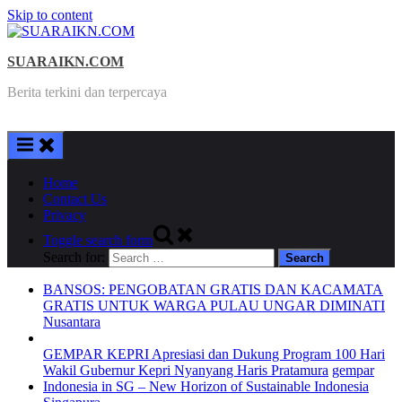
Skip to content
SUARAIKN.COM
Berita terkini dan terpercaya
Home
Contact Us
Privacy
Toggle search form
Search for:
BANSOS: PENGOBATAN GRATIS DAN KACAMATA
GRATIS UNTUK WARGA PULAU UNGAR DIMINATI
Nusantara
GEMPAR KEPRI Apresiasi dan Dukung Program 100 Hari
Wakil Gubernur Kepri Nyanyang Haris Pratamura
gempar
Indonesia in SG – New Horizon of Sustainable Indonesia