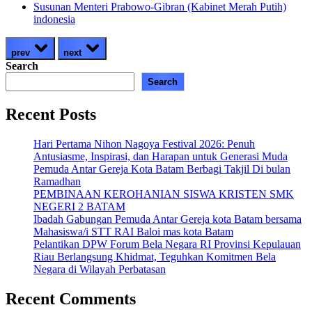
Susunan Menteri Prabowo-Gibran (Kabinet Merah Putih)
indonesia
prev
next
Search
Search
Recent Posts
Hari Pertama Nihon Nagoya Festival 2026: Penuh
Antusiasme, Inspirasi, dan Harapan untuk Generasi Muda
Pemuda Antar Gereja Kota Batam Berbagi Takjil Di bulan
Ramadhan
PEMBINAAN KEROHANIAN SISWA KRISTEN SMK
NEGERI 2 BATAM
Ibadah Gabungan Pemuda Antar Gereja kota Batam bersama
Mahasiswa/i STT RAI Baloi mas kota Batam
Pelantikan DPW Forum Bela Negara RI Provinsi Kepulauan
Riau Berlangsung Khidmat, Teguhkan Komitmen Bela
Negara di Wilayah Perbatasan
Recent Comments