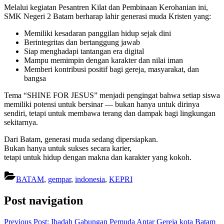
Melalui kegiatan Pesantren Kilat dan Pembinaan Kerohanian ini,
SMK Negeri 2 Batam berharap lahir generasi muda Kristen yang:
Memiliki kesadaran panggilan hidup sejak dini
Berintegritas dan bertanggung jawab
Siap menghadapi tantangan era digital
Mampu memimpin dengan karakter dan nilai iman
Memberi kontribusi positif bagi gereja, masyarakat, dan
bangsa
Tema “SHINE FOR JESUS” menjadi pengingat bahwa setiap siswa
memiliki potensi untuk bersinar — bukan hanya untuk dirinya
sendiri, tetapi untuk membawa terang dan dampak bagi lingkungan
sekitarnya.
Dari Batam, generasi muda sedang dipersiapkan.
Bukan hanya untuk sukses secara karier,
tetapi untuk hidup dengan makna dan karakter yang kokoh.
BATAM
,
gempar
,
indonesia
,
KEPRI
Post navigation
Previous Post:
Ibadah Gabungan Pemuda Antar Gereja kota Batam