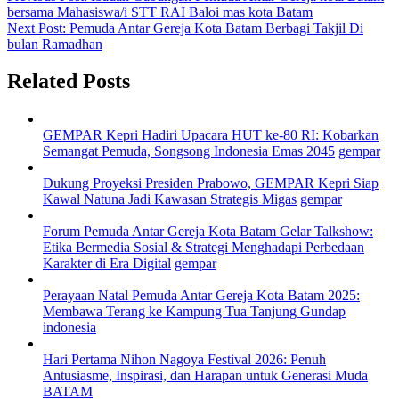
bersama Mahasiswa/i STT RAI Baloi mas kota Batam
Next Post:
Pemuda Antar Gereja Kota Batam Berbagi Takjil Di
bulan Ramadhan
Related Posts
GEMPAR Kepri Hadiri Upacara HUT ke-80 RI: Kobarkan
Semangat Pemuda, Songsong Indonesia Emas 2045
gempar
Dukung Proyeksi Presiden Prabowo, GEMPAR Kepri Siap
Kawal Natuna Jadi Kawasan Strategis Migas
gempar
Forum Pemuda Antar Gereja Kota Batam Gelar Talkshow:
Etika Bermedia Sosial & Strategi Menghadapi Perbedaan
Karakter di Era Digital
gempar
Perayaan Natal Pemuda Antar Gereja Kota Batam 2025:
Membawa Terang ke Kampung Tua Tanjung Gundap
indonesia
Hari Pertama Nihon Nagoya Festival 2026: Penuh
Antusiasme, Inspirasi, dan Harapan untuk Generasi Muda
BATAM