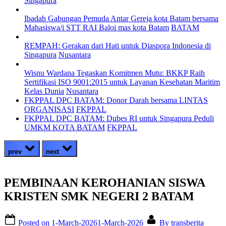
Singapura
Ibadah Gabungan Pemuda Antar Gereja kota Batam bersama
Mahasiswa/i STT RAI Baloi mas kota Batam
BATAM
REMPAH: Gerakan dari Hati untuk Diaspora Indonesia di
Singapura
Nusantara
Wisnu Wardana Tegaskan Komitmen Mutu: BKKP Raih
Sertifikasi ISO 9001:2015 untuk Layanan Kesehatan Maritim
Kelas Dunia
Nusantara
FKPPAL DPC BATAM: Donor Darah bersama LINTAS
ORGANISASI
FKPPAL
FKPPAL DPC BATAM: Dubes RI untuk Singapura Peduli
UMKM KOTA BATAM
FKPPAL
prev
next
PEMBINAAN KEROHANIAN SISWA
KRISTEN SMK NEGERI 2 BATAM
Posted on
1-March-2026
1-March-2026
By
transberita