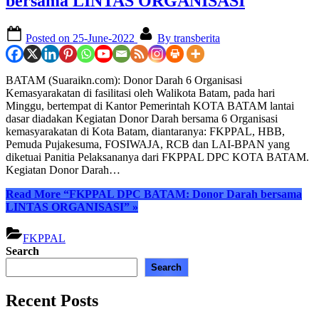
bersama LINTAS ORGANISASI
Posted on
25-June-2022
By
transberita
BATAM (Suaraikn.com): Donor Darah 6 Organisasi
Kemasyarakatan di fasilitasi oleh Walikota Batam, pada hari
Minggu, bertempat di Kantor Pemerintah KOTA BATAM lantai
dasar diadakan Kegiatan Donor Darah bersama 6 Organisasi
kemasyarakatan di Kota Batam, diantaranya: FKPPAL, HBB,
Pemuda Pujakesuma, FOSIWAJA, RCB dan LAI-BPAN yang
diketuai Panitia Pelaksananya dari FKPPAL DPC KOTA BATAM.
Kegiatan Donor Darah…
Read More
“FKPPAL DPC BATAM: Donor Darah bersama
LINTAS ORGANISASI”
»
FKPPAL
Search
Search
Recent Posts