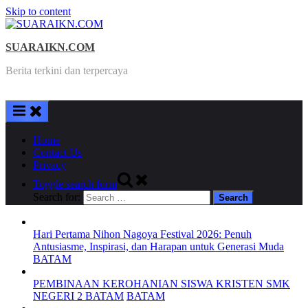
Skip to content
SUARAIKN.COM
Berita terkini dan terpercaya
Home
Contact Us
Privacy
Toggle search form
Search for:
Hari Pertama Nihon Nagoya Festival 2026: Penuh
Antusiasme, Inspirasi, dan Harapan untuk Generasi Muda
BATAM
PEMBINAAN KEROHANIAN SISWA KRISTEN SMK
NEGERI 2 BATAM
BATAM