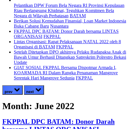
Pelantikan DPW Forum Bela Negara RI Provinsi Kepulauan
Riau Berlangsung Khidmat, Teguhkan Komitmen Bela
Negara di Wilayah Perbatasan
BATAM
Berikan Solusi Kemudahan Finansial, Loan Market Indonesia
Buka Cabang Baru
Nusantara
FKPPAL DPC BATAM: Donor Darah bersama LINTAS
ORGANISASI
FKPPAL
Lintas Organisasi: Rapat Pelaksanaan NATAL 2022 oleh 8
Organisasi di BATAM
FKPPAL
Setelah Ditetapkan DPO akhirnya Pelaku Rudapaksa Anak di
Bawah Umur Berhasil Ditangkap Satreskrim Polrestro Bekasi
Update
GIAT SOSIAL FKPPAL Bersama Dispotmar Armada I,
KOARMADA RI Dalam Rangka Penanaman Mangrove
Serentak Hari Mangrove Sedunia
FKPPAL
prev
next
Month:
June 2022
FKPPAL DPC BATAM: Donor Darah