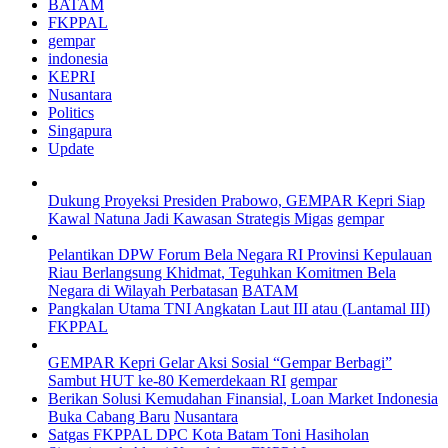
BATAM
FKPPAL
gempar
indonesia
KEPRI
Nusantara
Politics
Singapura
Update
Dukung Proyeksi Presiden Prabowo, GEMPAR Kepri Siap
Kawal Natuna Jadi Kawasan Strategis Migas
gempar
Pelantikan DPW Forum Bela Negara RI Provinsi Kepulauan
Riau Berlangsung Khidmat, Teguhkan Komitmen Bela
Negara di Wilayah Perbatasan
BATAM
Pangkalan Utama TNI Angkatan Laut III atau (Lantamal III)
FKPPAL
GEMPAR Kepri Gelar Aksi Sosial “Gempar Berbagi”
Sambut HUT ke-80 Kemerdekaan RI
gempar
Berikan Solusi Kemudahan Finansial, Loan Market Indonesia
Buka Cabang Baru
Nusantara
Satgas FKPPAL DPC Kota Batam Toni Hasiholan