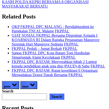
KASIH POLDA KEPRI BERSAMA 8 ORGANISASI
MASYARAKAT BERSATU
Related Posts
OKP FKPPAL DPC MALANG : Bersilahturahmi ke
Pangkalan TNI AL Malang
FKPPAL
GIAT SOSIAL FKPPAL Bersama Dispotmar Armada I,
KOARMADA RI Dalam Rangka Penanaman Mangrove
Serentak Hari Mangrove Sedunia
FKPPAL
FKPPAL Peduli – Jumat Berkah
FKPPAL
Satgas FKPPAL DPC Kota Batam Toni Hasiholan
Simanjuntak Alami Kecelakaan
FKPPAL
FKPPAL DPC BATAM: Menyerahkan hibah 2 Laptop
kepada pendidikan anak usia dini (PAUD) di Sabu
FKPPAL
FKPPAL DPC BATAM: Rapat koordinasi 6 Organisasi
Mengadakan Donor Darah Bersama
FKPPAL
prev
next
Search
Search
Recent Posts