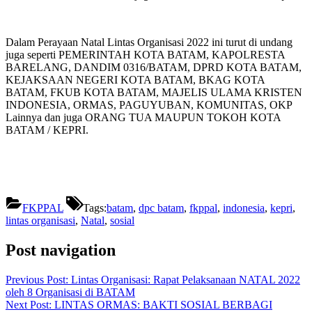
Dalam Perayaan Natal Lintas Organisasi 2022 ini turut di undang
juga seperti PEMERINTAH KOTA BATAM, KAPOLRESTA
BARELANG, DANDIM 0316/BATAM, DPRD KOTA BATAM,
KEJAKSAAN NEGERI KOTA BATAM, BKAG KOTA
BATAM, FKUB KOTA BATAM, MAJELIS ULAMA KRISTEN
INDONESIA, ORMAS, PAGUYUBAN, KOMUNITAS, OKP
Lainnya dan juga ORANG TUA MAUPUN TOKOH KOTA
BATAM / KEPRI.
FKPPAL
Tags:
batam
,
dpc batam
,
fkppal
,
indonesia
,
kepri
,
lintas organisasi
,
Natal
,
sosial
Post navigation
Previous Post:
Lintas Organisasi: Rapat Pelaksanaan NATAL 2022
oleh 8 Organisasi di BATAM
Next Post:
LINTAS ORMAS: BAKTI SOSIAL BERBAGI