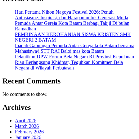
Hari Pertama Nihon Nagoya Festival 2026: Penuh
Antusiasme, Inspirasi, dan Harapan untuk Generasi Muda
Pemuda Antar Gereja Kota Batam Berbagi Takjil Di bulan
Ramadhan
PEMBINAAN KEROHANIAN SISWA KRISTEN SMK
NEGERI 2 BATAM
Ibadah Gabungan Pemuda Antar Gereja kota Batam bersama
Mahasiswa/i STT RAI Baloi mas kota Batam
Pelantikan DPW Forum Bela Negara RI Provinsi Kepulauan
Riau Berlangsung Khidmat, Teguhkan Komitmen Bela
Negara di Wilayah Perbatasan
Recent Comments
No comments to show.
Archives
April 2026
March 2026
February 2026
January 2026