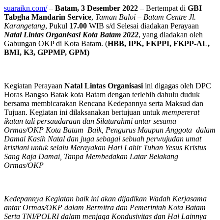
suaraikn.com/
–
Batam, 3 Desember 2022
– Bertempat di
GBI
Tabgha Mandarin Service
,
Taman Baloi – Batam Centre Jl.
Karangetang
, Pukul
17.00
WIB s/d Selesai diadakan Perayaan
Natal Lintas Organisasi Kota Batam 2022
, yang diadakan oleh
Gabungan OKP di Kota Batam. (
HBB,
IPK,
FKPPI,
FKPP-AL,
BMI,
K3,
GPPMP,
GPM)
Kegiatan Perayaan
Natal Lintas Organisasi
ini digagas oleh DPC
Horas Bangso Batak kota Batam dengan terlebih dahulu duduk
bersama membicarakan Rencana Kedepannya serta Maksud dan
Tujuan. Kegiatan ini dilaksanakan bertujuan untuk
mempererat
ikatan tali persaudaraan dan Silaturahmi antar sesama
Ormas/OKP Kota Batam Baik, Pengurus Maupun Anggota dalam
Damai Kasih Natal dan juga s
ebagai sebuah perwujudan umat
kristiani untuk selalu Merayakan Hari Lahir Tuhan Yesus Kristus
Sang Raja Damai, Tanpa Membedakan Latar Belakang
Ormas/OKP
Kedepannya Kegiatan baik ini akan dijadikan Wadah Kerjasama
antar Ormas/OKP dalam Bermitra dan Pemerintah Kota Batam
Serta TNI/POLRI dalam menjaga Kondusivitas dan Hal Lainnya