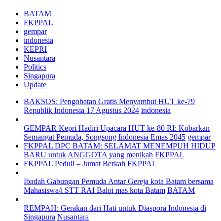
BATAM
FKPPAL
gempar
indonesia
KEPRI
Nusantara
Politics
Singapura
Update
BAKSOS: Pengobatan Gratis Menyambut HUT ke-79
Republik Indonesia 17 Agustus 2024
indonesia
GEMPAR Kepri Hadiri Upacara HUT ke-80 RI: Kobarkan
Semangat Pemuda, Songsong Indonesia Emas 2045
gempar
FKPPAL DPC BATAM: SELAMAT MENEMPUH HIDUP
BARU untuk ANGGOTA yang menikah
FKPPAL
FKPPAL Peduli – Jumat Berkah
FKPPAL
Ibadah Gabungan Pemuda Antar Gereja kota Batam bersama
Mahasiswa/i STT RAI Baloi mas kota Batam
BATAM
REMPAH: Gerakan dari Hati untuk Diaspora Indonesia di
Singapura
Nusantara