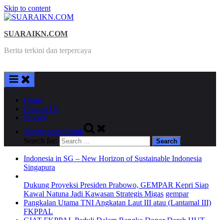
Skip to content
SUARAIKN.COM
Berita terkini dan terpercaya
Home
Contact Us
Privacy
Toggle search form
Search for:
Indonesia in SG – New Horizon of Sustainable Indonesia
Singapura
Dukung Proyeksi Presiden Prabowo, GEMPAR Kepri Siap
Kawal Natuna Jadi Kawasan Strategis Migas
gempar
Pangkalan Utama TNI Angkatan Laut III atau (Lantamal III)
FKPPAL