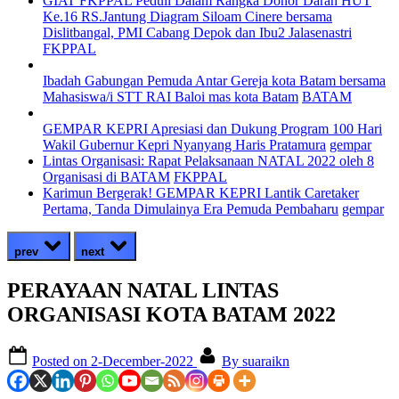
GIAT FKPPAL Peduli Dalam Rangka Donor Darah HUT
Ke.16 RS.Jantung Diagram Siloam Cinere bersama
Dislitbangal, PMI Cabang Depok dan Ibu2 Jalasenastri
FKPPAL
Ibadah Gabungan Pemuda Antar Gereja kota Batam bersama
Mahasiswa/i STT RAI Baloi mas kota Batam
BATAM
GEMPAR KEPRI Apresiasi dan Dukung Program 100 Hari
Wakil Gubernur Kepri Nyanyang Haris Pratamura
gempar
Lintas Organisasi: Rapat Pelaksanaan NATAL 2022 oleh 8
Organisasi di BATAM
FKPPAL
Karimun Bergerak! GEMPAR KEPRI Lantik Caretaker
Pertama, Tanda Dimulainya Era Pemuda Pembaharu
gempar
prev
next
PERAYAAN NATAL LINTAS
ORGANISASI KOTA BATAM 2022
Posted on
2-December-2022
By
suaraikn