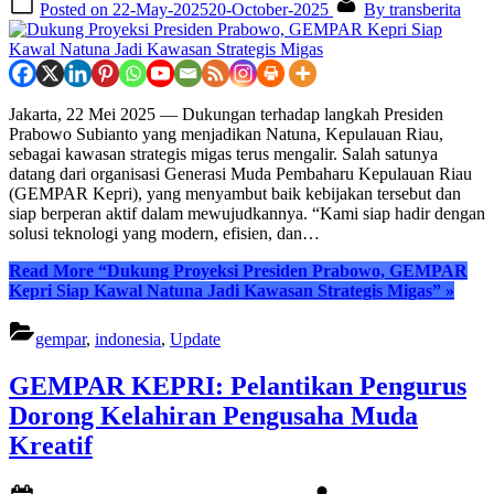
Posted on
22-May-2025
20-October-2025
By
transberita
Jakarta, 22 Mei 2025 — Dukungan terhadap langkah Presiden
Prabowo Subianto yang menjadikan Natuna, Kepulauan Riau,
sebagai kawasan strategis migas terus mengalir. Salah satunya
datang dari organisasi Generasi Muda Pembaharu Kepulauan Riau
(GEMPAR Kepri), yang menyambut baik kebijakan tersebut dan
siap berperan aktif dalam mewujudkannya. “Kami siap hadir dengan
solusi teknologi yang modern, efisien, dan…
Read More
“Dukung Proyeksi Presiden Prabowo, GEMPAR
Kepri Siap Kawal Natuna Jadi Kawasan Strategis Migas”
»
gempar
,
indonesia
,
Update
GEMPAR KEPRI: Pelantikan Pengurus
Dorong Kelahiran Pengusaha Muda
Kreatif