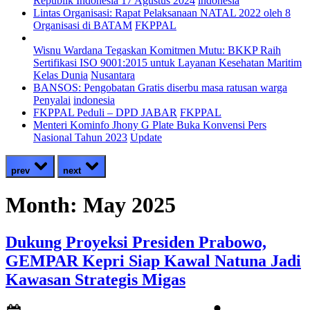
Republik Indonesia 17 Agustus 2024
indonesia
Lintas Organisasi: Rapat Pelaksanaan NATAL 2022 oleh 8
Organisasi di BATAM
FKPPAL
Wisnu Wardana Tegaskan Komitmen Mutu: BKKP Raih
Sertifikasi ISO 9001:2015 untuk Layanan Kesehatan Maritim
Kelas Dunia
Nusantara
BANSOS: Pengobatan Gratis diserbu masa ratusan warga
Penyalai
indonesia
FKPPAL Peduli – DPD JABAR
FKPPAL
Menteri Kominfo Jhony G Plate Buka Konvensi Pers
Nasional Tahun 2023
Update
prev
next
Month:
May 2025
Dukung Proyeksi Presiden Prabowo,
GEMPAR Kepri Siap Kawal Natuna Jadi
Kawasan Strategis Migas