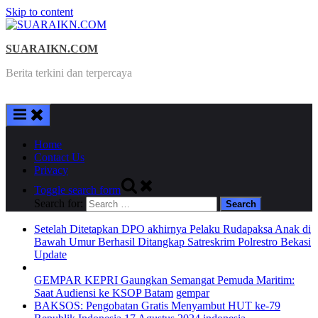
Skip to content
SUARAIKN.COM
Berita terkini dan terpercaya
Home
Contact Us
Privacy
Toggle search form
Search for:
Setelah Ditetapkan DPO akhirnya Pelaku Rudapaksa Anak di
Bawah Umur Berhasil Ditangkap Satreskrim Polrestro Bekasi
Update
GEMPAR KEPRI Gaungkan Semangat Pemuda Maritim:
Saat Audiensi ke KSOP Batam
gempar
BAKSOS: Pengobatan Gratis Menyambut HUT ke-79