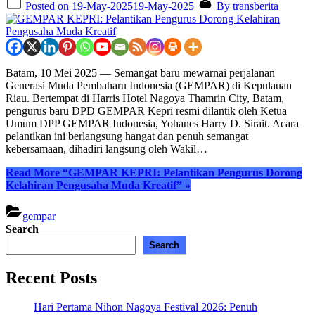
Posted on
19-May-2025
19-May-2025
By
transberita
Batam, 10 Mei 2025 — Semangat baru mewarnai perjalanan
Generasi Muda Pembaharu Indonesia (GEMPAR) di Kepulauan
Riau. Bertempat di Harris Hotel Nagoya Thamrin City, Batam,
pengurus baru DPD GEMPAR Kepri resmi dilantik oleh Ketua
Umum DPP GEMPAR Indonesia, Yohanes Harry D. Sirait. Acara
pelantikan ini berlangsung hangat dan penuh semangat
kebersamaan, dihadiri langsung oleh Wakil…
Read More
“GEMPAR KEPRI: Pelantikan Pengurus Dorong
Kelahiran Pengusaha Muda Kreatif”
»
gempar
Search
Search
Recent Posts
Hari Pertama Nihon Nagoya Festival 2026: Penuh