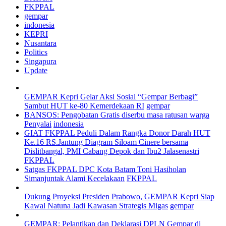
FKPPAL
gempar
indonesia
KEPRI
Nusantara
Politics
Singapura
Update
GEMPAR Kepri Gelar Aksi Sosial “Gempar Berbagi”
Sambut HUT ke-80 Kemerdekaan RI
gempar
BANSOS: Pengobatan Gratis diserbu masa ratusan warga
Penyalai
indonesia
GIAT FKPPAL Peduli Dalam Rangka Donor Darah HUT
Ke.16 RS.Jantung Diagram Siloam Cinere bersama
Dislitbangal, PMI Cabang Depok dan Ibu2 Jalasenastri
FKPPAL
Satgas FKPPAL DPC Kota Batam Toni Hasiholan
Simanjuntak Alami Kecelakaan
FKPPAL
Dukung Proyeksi Presiden Prabowo, GEMPAR Kepri Siap
Kawal Natuna Jadi Kawasan Strategis Migas
gempar
GEMPAR: Pelantikan dan Deklarasi DPLN Gempar di