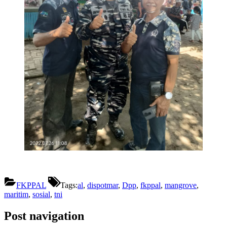
FKPPAL
Tags:
al
,
dispotmar
,
Dpp
,
fkppal
,
mangrove
,
maritim
,
sosial
,
tni
Post navigation