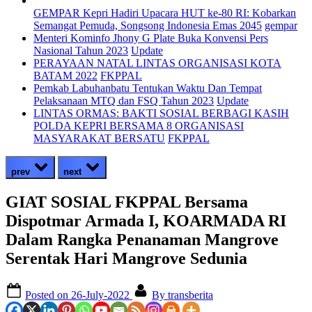
GEMPAR Kepri Hadiri Upacara HUT ke-80 RI: Kobarkan
Semangat Pemuda, Songsong Indonesia Emas 2045
gempar
Menteri Kominfo Jhony G Plate Buka Konvensi Pers
Nasional Tahun 2023
Update
PERAYAAN NATAL LINTAS ORGANISASI KOTA
BATAM 2022
FKPPAL
Pemkab Labuhanbatu Tentukan Waktu Dan Tempat
Pelaksanaan MTQ dan FSQ Tahun 2023
Update
LINTAS ORMAS: BAKTI SOSIAL BERBAGI KASIH
POLDA KEPRI BERSAMA 8 ORGANISASI
MASYARAKAT BERSATU
FKPPAL
prev
next
GIAT SOSIAL FKPPAL Bersama
Dispotmar Armada I, KOARMADA RI
Dalam Rangka Penanaman Mangrove
Serentak Hari Mangrove Sedunia
Posted on
26-July-2022
By
transberita