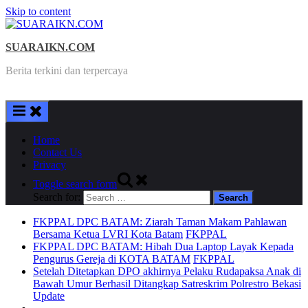
Skip to content
SUARAIKN.COM
Berita terkini dan terpercaya
Home
Contact Us
Privacy
Toggle search form
Search for:
FKPPAL DPC BATAM: Ziarah Taman Makam Pahlawan
Bersama Ketua LVRI Kota Batam
FKPPAL
FKPPAL DPC BATAM: Hibah Dua Laptop Layak Kepada
Pengurus Gereja di KOTA BATAM
FKPPAL
Setelah Ditetapkan DPO akhirnya Pelaku Rudapaksa Anak di
Bawah Umur Berhasil Ditangkap Satreskrim Polrestro Bekasi
Update