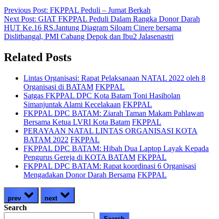
Previous Post:
FKPPAL Peduli – Jumat Berkah
Next Post:
GIAT FKPPAL Peduli Dalam Rangka Donor Darah
HUT Ke.16 RS.Jantung Diagram Siloam Cinere bersama
Dislitbangal, PMI Cabang Depok dan Ibu2 Jalasenastri
Related Posts
Lintas Organisasi: Rapat Pelaksanaan NATAL 2022 oleh 8
Organisasi di BATAM
FKPPAL
Satgas FKPPAL DPC Kota Batam Toni Hasiholan
Simanjuntak Alami Kecelakaan
FKPPAL
FKPPAL DPC BATAM: Ziarah Taman Makam Pahlawan
Bersama Ketua LVRI Kota Batam
FKPPAL
PERAYAAN NATAL LINTAS ORGANISASI KOTA
BATAM 2022
FKPPAL
FKPPAL DPC BATAM: Hibah Dua Laptop Layak Kepada
Pengurus Gereja di KOTA BATAM
FKPPAL
FKPPAL DPC BATAM: Rapat koordinasi 6 Organisasi
Mengadakan Donor Darah Bersama
FKPPAL
prev
next
Search
Search