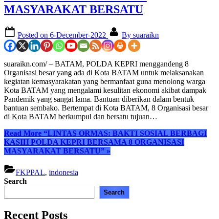
MASYARAKAT BERSATU
Posted on
6-December-2022
By
suaraikn
suaraikn.com/ – BATAM, POLDA KEPRI menggandeng 8
Organisasi besar yang ada di Kota BATAM untuk melaksanakan
kegiatan kemasyarakatan yang bermanfaat guna menolong warga
Kota BATAM yang mengalami kesulitan ekonomi akibat dampak
Pandemik yang sangat lama. Bantuan diberikan dalam bentuk
bantuan sembako. Bertempat di Kota BATAM, 8 Organisasi besar
di Kota BATAM berkumpul dan bersatu tujuan…
Read More
“LINTAS ORMAS: BAKTI SOSIAL BERBAGI
KASIH POLDA KEPRI BERSAMA 8 ORGANISASI
MASYARAKAT BERSATU”
»
FKPPAL
,
indonesia
Search
Search
Recent Posts