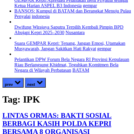
GEMPAR Kepri Apresiasi Pelantikan Beni Priyatna sebagai
Ketua Harian ASPEL B3 Indonesia
gempar
BANSOS: Kumpul di BATAM dan Berangkat Menuju Pulau
Penyalai
indonesia
Dwifung Wirajaya Saputra Terpilih Kembali Pimpin BPD
Abujapi Kepri 2025–2030
Nusantara
Suara GEMPAR Kepri: Tenang, Jangan Emosi, Utamakan
Musyawarah, Jangan Sakitkan Hati Rakyat
gempar
Pelantikan DPW Forum Bela Negara RI Provinsi Kepulauan
Riau Berlangsung Khidmat, Teguhkan Komitmen Bela
Negara di Wilayah Perbatasan
BATAM
prev
next
Tag:
IPK
LINTAS ORMAS: BAKTI SOSIAL
BERBAGI KASIH POLDA KEPRI
BERSAMA 8 ORGANISASI