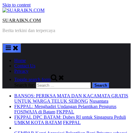
Skip to content
SUARAIKN.COM
Berita terkini dan terpercaya
Home
Contact Us
Privacy
Toggle search form
Search for:
BANSOS: PERIKSA MATA DAN KACAMATA GRATIS
UNTUK WARGA TELUK SEBONG
Nusantara
FKPPAL: Menghadiri Undangan Pelantikan Pengurus
FOSIWAJA di Batam
FKPPAL
FKPPAL DPC BATAM: Dubes RI untuk Singapura Peduli
UMKM KOTA BATAM
FKPPAL