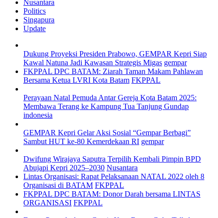
Nusantara
Politics
Singapura
Update
Dukung Proyeksi Presiden Prabowo, GEMPAR Kepri Siap
Kawal Natuna Jadi Kawasan Strategis Migas
gempar
FKPPAL DPC BATAM: Ziarah Taman Makam Pahlawan
Bersama Ketua LVRI Kota Batam
FKPPAL
Perayaan Natal Pemuda Antar Gereja Kota Batam 2025:
Membawa Terang ke Kampung Tua Tanjung Gundap
indonesia
GEMPAR Kepri Gelar Aksi Sosial “Gempar Berbagi”
Sambut HUT ke-80 Kemerdekaan RI
gempar
Dwifung Wirajaya Saputra Terpilih Kembali Pimpin BPD
Abujapi Kepri 2025–2030
Nusantara
Lintas Organisasi: Rapat Pelaksanaan NATAL 2022 oleh 8
Organisasi di BATAM
FKPPAL
FKPPAL DPC BATAM: Donor Darah bersama LINTAS
ORGANISASI
FKPPAL