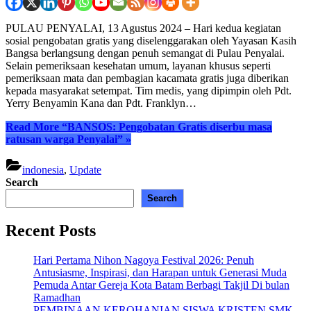
PULAU PENYALAI, 13 Agustus 2024 – Hari kedua kegiatan
sosial pengobatan gratis yang diselenggarakan oleh Yayasan Kasih
Bangsa berlangsung dengan penuh semangat di Pulau Penyalai.
Selain pemeriksaan kesehatan umum, layanan khusus seperti
pemeriksaan mata dan pembagian kacamata gratis juga diberikan
kepada masyarakat setempat. Tim medis, yang dipimpin oleh Pdt.
Yerry Benyamin Kana dan Pdt. Franklyn…
Read More
“BANSOS: Pengobatan Gratis diserbu masa
ratusan warga Penyalai”
»
indonesia
,
Update
Search
Search
Recent Posts
Hari Pertama Nihon Nagoya Festival 2026: Penuh
Antusiasme, Inspirasi, dan Harapan untuk Generasi Muda
Pemuda Antar Gereja Kota Batam Berbagi Takjil Di bulan
Ramadhan
PEMBINAAN KEROHANIAN SISWA KRISTEN SMK