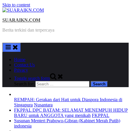
Skip to content
SUARAIKN.COM
Berita terkini dan terpercaya
Home
Contact Us
Privacy
Toggle search form
Search for:
REMPAH: Gerakan dari Hati untuk Diaspora Indonesia di
Singapura
Nusantara
FKPPAL DPC BATAM: SELAMAT MENEMPUH HIDUP
BARU untuk ANGGOTA yang menikah
FKPPAL
Susunan Menteri Prabowo-Gibran (Kabinet Merah Putih)
indonesia