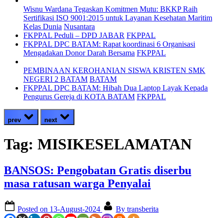
Wisnu Wardana Tegaskan Komitmen Mutu: BKKP Raih
Sertifikasi ISO 9001:2015 untuk Layanan Kesehatan Maritim
Kelas Dunia
Nusantara
FKPPAL Peduli – DPD JABAR
FKPPAL
FKPPAL DPC BATAM: Rapat koordinasi 6 Organisasi
Mengadakan Donor Darah Bersama
FKPPAL
PEMBINAAN KEROHANIAN SISWA KRISTEN SMK
NEGERI 2 BATAM
BATAM
FKPPAL DPC BATAM: Hibah Dua Laptop Layak Kepada
Pengurus Gereja di KOTA BATAM
FKPPAL
prev
next
Tag:
MISIKESELAMATAN
BANSOS: Pengobatan Gratis diserbu
masa ratusan warga Penyalai
Posted on
13-August-2024
By
transberita